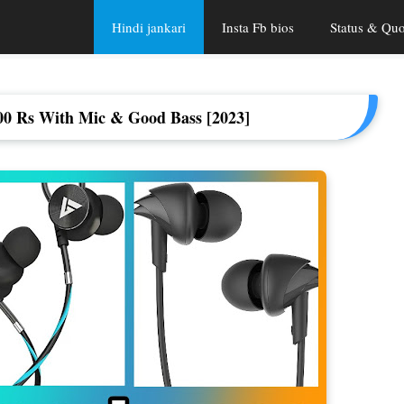
Hindi jankari
Insta Fb bios
Status & Quo
00 Rs With Mic & Good Bass [2023]