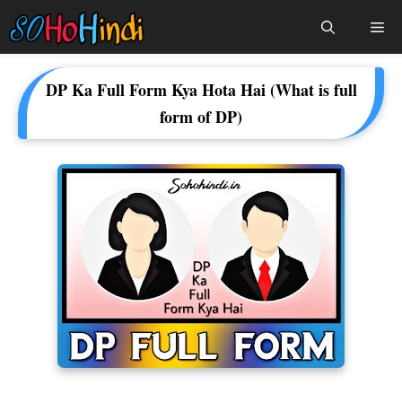
Skip
Me
To
Content
DP Ka Full Form Kya Hota Hai (What is full
form of DP)