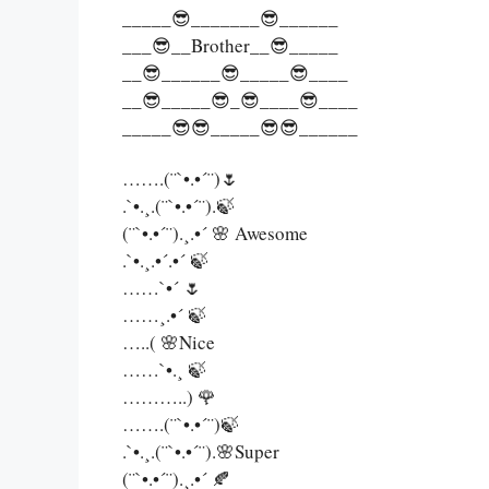
_____😎_______😎______
___😎__Brother__😎_____
__😎______😎_____😎____
__😎_____😎_😎____😎____
_____😎😎_____😎😎______
…….(¨`•.•´¨)🌷
.`•.¸.(¨`•.•´¨).🍃
(¨`•.•´¨).¸.•´ 🌸 Awesome
.`•.¸.•´.•´ 🍃
……`•´ 🌷
……¸.•´ 🍃
…..( 🌸Nice
……`•.¸ 🍃
………..) 🌹
…….(¨`•.•´¨)🍃
.`•.¸.(¨`•.•´¨).🌸Super
(¨`•.•´¨).¸.•´ 🍂