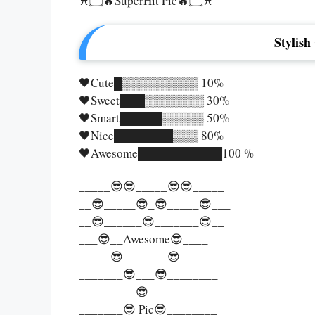
♓۝🔥SuperHit Pic🔥۝♓
Stylis
🖤Cute█▒▒▒▒▒▒▒▒▒ 10%
🖤Sweet███▒▒▒▒▒▒▒ 30%
🖤Smart█████▒▒▒▒▒ 50%
🖤Nice███████▒▒▒ 80%
🖤Awesome██████████100 %
_____😎😎_____😎😎_____
__😎_____😎_😎_____😎___
__😎______😎_______😎__
___😎__Awesome😎____
_____😎_______😎______
_______😎___😎________
_________😎__________
_______😎 Pic😎________