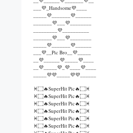
__💜______💜_______💜__
___💜_Handsome💜____
_____💜_______💜______
_______💜___💜________
_________💜__________
_______💜___💜________
_____💜_______💜______
___💜__Pic Bro__💜_____
__💜______💜_____💜____
__💜_____💜_💜____💜____
_____💜💜_____💜💜______
♓۝🔥SuperHit Pic🔥۝♓
♓۝🔥SuperHit Pic🔥۝♓
♓۝🔥SuperHit Pic🔥۝♓
♓۝🔥SuperHit Pic🔥۝♓
♓۝🔥SuperHit Pic🔥۝♓
♓۝🔥SuperHit Pic🔥۝♓