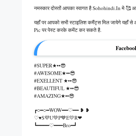
नमस्कार दोस्तों आपका स्वागत है Sohohindi.in मे 🥰
यहाँ पर आपको सभी स्टाइलिश कमैंट्स मिल जायेगे यहा
Pic पर पेस्ट करके कमेंट कर सकते है.
Faceboo
#SUPER★••😎
#AWESOME★••😎
#EXELLENT ★••😎
#BEAUTIFUL ★••😎
#AMAZING★••😎
┏○━○━WOW━━♡━━ ❥ ❥
♡♥S💜U💚P💙E💛R❤
┗━━━━♡━━━Bro━┛