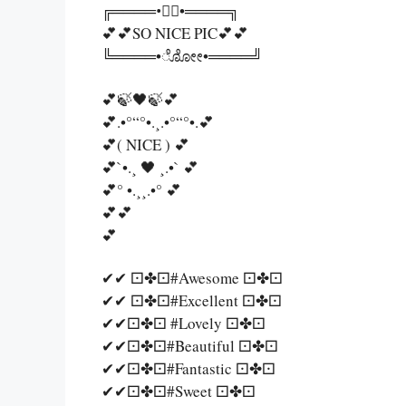
╔════•ೋೋ•════╗
💕💕SO NICE PIC💕💕
╚════•ೋೋ•════╝
💕🍃🖤🍃💕
💕.•°“°•.¸.•°“°•.💕
💕( NICE ) 💕
💕`•.¸ 🖤 ¸.•` 💕
💕° •.¸¸.•° 💕
💕💕
💕
✔✔ ⚀✤⚀#Awesome ⚀✤⚀
✔✔ ⚀✤⚀#Excellent ⚀✤⚀
✔✔⚀✤⚀ #Lovely ⚀✤⚀
✔✔⚀✤⚀#Beautiful ⚀✤⚀
✔✔⚀✤⚀#Fantastic ⚀✤⚀
✔✔⚀✤⚀#Sweet ⚀✤⚀