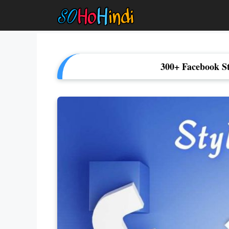
Skip
To
Content
300+ Facebook S