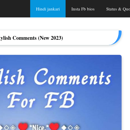
Hindi jankari
Insta Fb bios
Status & Quo
tylish Comments (New 2023)