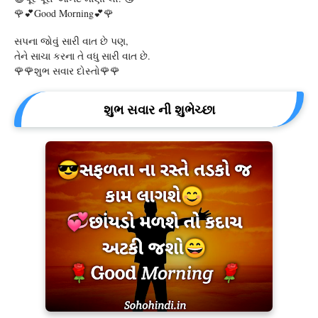
🌹💕Good Morning💕🌹
સપના જોવું સારી વાત છે પણ,
તેને સાચા કરના તે વધુ સારી વાત છે.
🌹🌹શુભ સવાર દોસ્તો🌹🌹
શુભ સવાર ની શુભેચ્છા