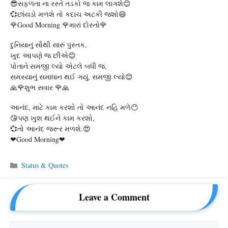
😎સફળતા ના રસ્તે તડકો જ કામ લાગશે😊
💞છાંયડો મળશે તો કદાચ અટકી જશો😄
🌹Good Morning 🌹મારાં દોસ્તો🌹
દુનિયાનું સૌથી સારું પુસ્તક,
ખુદ આપણે જ છીએ😊
પોતાને સમજી લ્યો એટલે બધી જ,
સમસ્યાનું સમાધાન થઈ ગયું, સમજી લ્યો😊
🙏🌹શુભ સવાર 🌹🙏
આનંદ, માટે કામ કરશો તો આનંદ નહિ મળે😶
😘પણ ખુશ થઈને કામ કરશો,
💞તો આનંદ જરૂર મળશે.😍
❤Good Morning❤
Categories
Status & Quotes
Leave a Comment
Comment