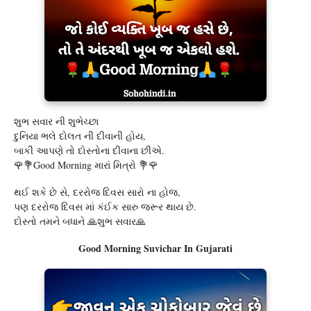
શુભ સવાર ની શુભેચ્છા
દુનિયા ભલે દોલત ની દીવાની હોય,
બાકી આપણે તો દોસ્તોના દીવાના છીએ.
🌹💐Good Morning મારાં મિત્રો 💐🌹
થઈ શકે છે સે, દરરોજ દિવસ સારો ના હોજ,
પણ દરરોજ દિવસ માં કંઈક સારુ જરૂર થાય છે.
દોસ્તો તમને બધાને 🙏શુભ સવાર🙏
Good Morning Suvichar In Gujarati