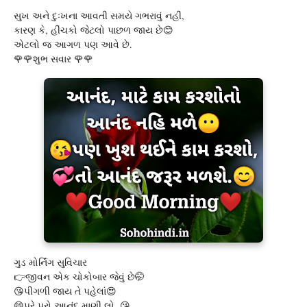
સુખ અને દુઃખના આવતી સમયે ગભરાવું નહીં,
કારણ કે, હીંચકો જેટલો પાછળ જાય છે😊
એટલો જ આગળ પણ આવે છે.
🌹🌹શુભ સવાર 🌹🌹
ગુડ મોર્નિંગ સુવિચાર
👉જીવન એક ચોકોબાર જેવું છે🤭
😘પીગળી જાય તે પહેલાં😍
😄પૂરે પૂરો આનંદ માણી લો. 😘