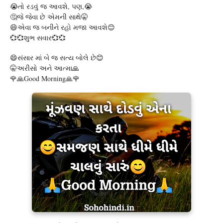
😭તો રડવું જ આવશે, પણ,😭
🤔જે જેવા છે એમની સાથે🤫
😄એવા જ બનીને રહો મજા આવશે😊
💞💞શુભ સવાર💞💞
😄સંસાર માં બે જ સત્ય બોલે છે😊
🤫અરીસો અને આત્મા🙏
🌹🙏Good Morning🙏🌹