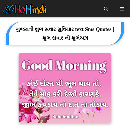
Skip
Me
To
Content
ગુજરાતી શુભ સવાર સુવિચાર text Sms Quotes |
શુભ સવાર ની શુભેચ્છા