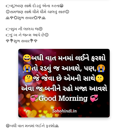
👉મૂંઝવણ સાથે દોડવું એના કરતા😀
😊સમજણ સાથે ધીમે ધીમે ચાલવું સારું😊
🙏🌹💞શુભ સવાર💞🌹🙏
👉સુખ ની લાલચ જ😍
👉દુઃખ ને જન્મ આપે છે😊
🌹💐શુભ સવાર💐🌹
😄બધી વાત મનમાં લઈને ફરશો🙏