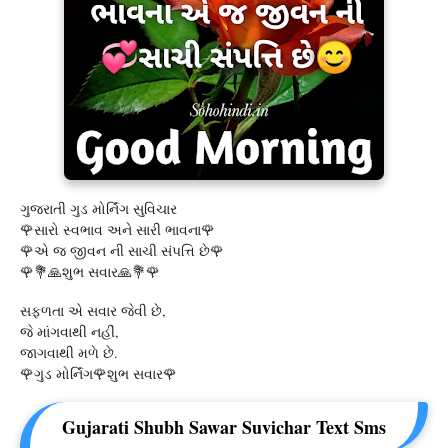
ગુજરાતી ગુડ મોર્નિંગ સુવિચાર
🌹સારો સ્વભાવ અને સારી ભાવના🌹
🌹એ જ જીવન ની સાચી સંપત્તિ છે🌹
🌹💐🙏શુભ સવાર🙏💐🌹
સફળતા એ સવાર જેવી છે,
જે માંગવાથી નહીં,
જાગવાથી મળે છે.
🌹ગુડ મોર્નિંગ🌹શુભ સવાર🌹
Gujarati Shubh Sawar Suvichar Text Sms