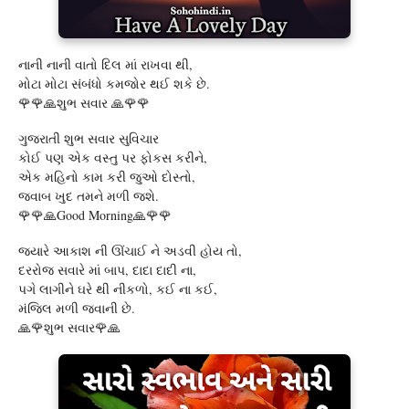
નાની નાની વાતો દિલ માં રાખવા થી,
મોટા મોટા સંબંધો કમજોર થઈ શકે છે.
🌹🌹🙏શુભ સવાર 🙏🌹🌹
ગુજરાતી શુભ સવાર સુવિચાર
કોઈ પણ એક વસ્તુ પર ફોકસ કરીને,
એક મહિનો કામ કરી જુઓ દોસ્તો,
જવાબ ખુદ તમને મળી જશે.
🌹🌹🙏Good Morning🙏🌹🌹
જયારે આકાશ ની ઊંચાઈ ને અડવી હોય તો,
દરરોજ સવારે માં બાપ, દાદા દાદી ના,
પગે લાગીને ઘરે થી નીકળો, કઈ ના કઈ,
મંજિલ મળી જવાની છે.
🙏🌹શુભ સવાર🌹🙏