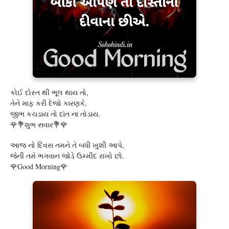
કોઈ દોસ્ત થી ભૂલ થાય તો,
તેને માફ કરી દેજો કારણકે,
જીભ કચડાય તો દાંત ના તોડાય.
🌹💐શુભ સવાર💐🌹
આજ નો દિવસ તમને તે બધી ખુશી આપે,
જેની તમે ભગવાન જોડે ઉમ્મીદ રાખો છો.
🌹Good Morning🌹