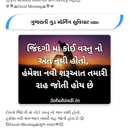
😊ફળ ભોગવતી વખતે તક મળે તકલીફ નહીં😊
🌹💐🙏Good Morning🙏💐🌹
ગુજરાતી ગુડ મોર્નિંગ સુવિચાર sms
દોસ્તો જિંદગી માં કોઈ વસ્તુ નો અંત નથી હોતો,
હંમેશા નવી શરૂઆત તમારી રાહ જોતી હોય છે.😊
💞Good~Morning🙏શુભ સવાર🌹💞