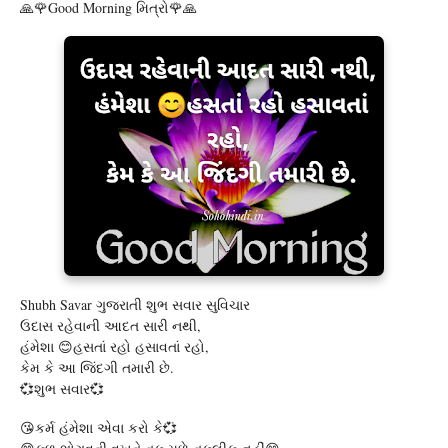
🙏🌹Good Morning મિત્રો🌹🙏
Shubh Savar ગુજરાતી શુભ સવાર સુવિચાર
ઉદાસ રહેવાની આદત સારી નથી,
હંમેશા 😊હસતાં રહો હસાવતાં રહો,
કેમ કે આ જિંદગી તમારી છે.
💞શુભ સવાર💞
😘કર્મ હંમેશા એવા કરો કે💞