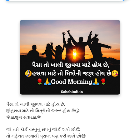
પૈસા તો ખાલી જીવવા માટે હોય છે,
🤣હસવા માટે તો મિત્રોની જરૂર હોય છે😘
🌹🙏શુભ સવાર🙏🌹
જો તમે કોઈ વસ્તુનું સપનું જોઈ શકો છો😊
તો મહેનત કરવાથી પ્રાપ્ત પણ કરી શકો છો😊