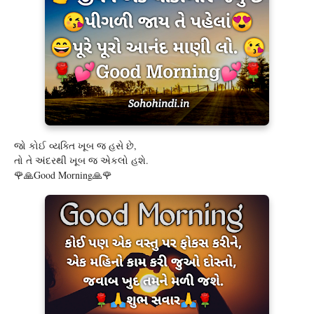
જો કોઈ વ્યક્તિ ખૂબ જ હસે છે,
તો તે અંદરથી ખૂબ જ એકલો હશે.
🌹🙏Good Morning🙏🌹