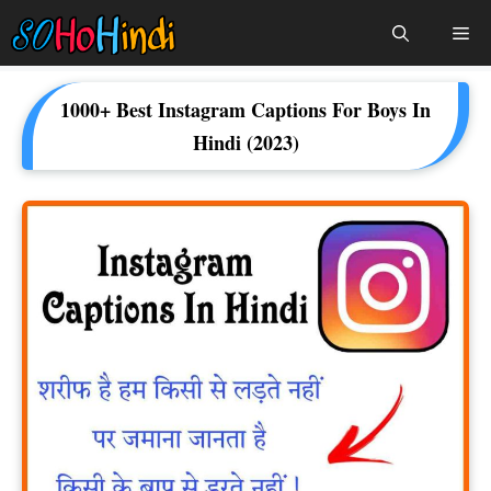
Skip
Me
To
Content
1000+ Best Instagram Captions For Boys In
Hindi (2023)