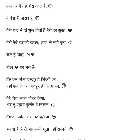
कमजोर मैं नहीं मेरा वक़्त है. ⏲️
मे बंदा ही ख़राब हू. 😈
तेरी याद से ही शुरू होती है मेरी हर सुबह. ❤️
तेरी मेरी कहानी खतम, आज से नयी सुरु. 😎
दिल है ज़िद्दी. 🌸💖
दिलो ❤️ पर राज🤴
हँस कर जीना दस्तूर है जिंदगी का
यही एक किस्सा मशहूर हैं ज़िंदगी का. 😇
तेरे बिना जीना सिख लिया,
अब तू पेहली फुर्सत मे निकल. 👉
Cute कमीना विथाउट हसीना. 😎
हम वो है जिसे आप कभी भुला नहीं सकोगे. 😌