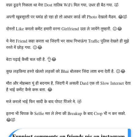
वफ़ा ढूढने निकला था मेरा Dost ग़ालिब WiFi मिल गया, उधर ही बैठ गया. 🤣
अपनी खूबसूरती पर घमंड हो रहा हो तो आधार कार्ड की Photo देखलो मैडम. 😂🤣
दोस्तों Like करलो कमेंट हमारी वरना Girlfriend उठा ले जायेंगे तुम्हारी. 😐😂
ये मेरा Friend कहा करता था जिंदगी भर साथ निभाऊंगा Traffic पुलिस देखते ही मुझे
रस्ते में छोड़ गया. 😐😂
बेटा पढ़ाई कैसी चल रही है. 👌😂
कुछ लड़किया हस्ते खेलते लड़कों को Bhai बोलकर जिंदा लाश बना देती है. 😐😂
मौत और मोहब्बत यूं ही बदनाम है, जिंदगी में असली Dard एक तो Slow Internet देता
है भाई कमेंट कैसे करू बता. 😂
मजे करलो भाई फिर सादी के बाद पोपट पिंजरे मे. 🤣
इतना भी चिपक के Selfie मत ले लेना की Breakup के बाद Crop भी न कर सको.
😂🤣
Funniest comments on friends pic on instagram