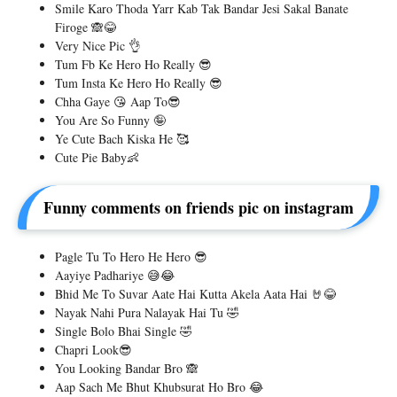
Smile Karo Thoda Yarr Kab Tak Bandar Jesi Sakal Banate
Firoge 🙈😂
Very Nice Pic 👌
Tum Fb Ke Hero Ho Really 😎
Tum Insta Ke Hero Ho Really 😎
Chha Gaye 😘 Aap To😎
You Are So Funny 🤪
Ye Cute Bach Kiska He 🥰
Cute Pie Baby👶
Funny comments on friends pic on instagram
Pagle Tu To Hero He Hero 😎
Aayiye Padhariye 😅😂
Bhid Me To Suvar Aate Hai Kutta Akela Aata Hai 🤘😂
Nayak Nahi Pura Nalayak Hai Tu 🤣
Single Bolo Bhai Single 🤣
Chapri Look😎
You Looking Bandar Bro 🙈
Aap Sach Me Bhut Khubsurat Ho Bro 😂