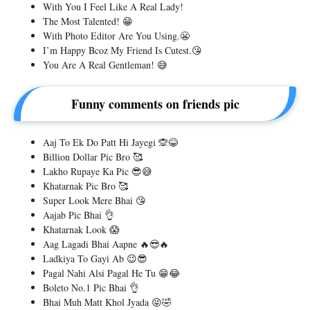
With You I Feel Like A Real Lady!
The Most Talented! 😁
With Photo Editor Are You Using.😬
I’m Happy Bcoz My Friend Is Cutest.😘
You Are A Real Gentleman! 😅
Funny comments on friends pic
Aaj To Ek Do Patt Hi Jayegi 🙊😂
Billion Dollar Pic Bro 🥰
Lakho Rupaye Ka Pic 😎😅
Khatarnak Pic Bro 🥰
Super Look Mere Bhai 😘
Aajab Pic Bhai 👌
Khatarnak Look 😱
Aag Lagadi Bhai Aapne 🔥😎🔥
Ladkiya To Gayi Ab 😉😎
Pagal Nahi Alsi Pagal He Tu 😁😂
Boleto No.1 Pic Bhai 👌
Bhai Muh Matt Khol Jyada 😝🤣