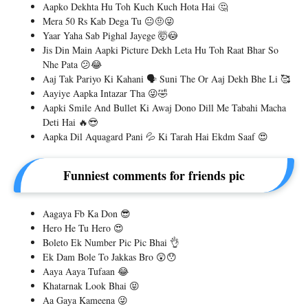
Aapko Dekhta Hu Toh Kuch Kuch Hota Hai 🤔
Mera 50 Rs Kab Dega Tu 😐🤨😜
Yaar Yaha Sab Pighal Jayege 🤯😳
Jis Din Main Aapki Picture Dekh Leta Hu Toh Raat Bhar So
Nhe Pata 😕😂
Aaj Tak Pariyo Ki Kahani 🗣️ Suni The Or Aaj Dekh Bhe Li 🥰
Aayiye Aapka Intazar Tha 😜🤣
Aapki Smile And Bullet Ki Awaj Dono Dill Me Tabahi Macha
Deti Hai 🔥😎
Aapka Dil Aquagard Pani 💦 Ki Tarah Hai Ekdm Saaf 😍
Funniest comments for friends pic
Aagaya Fb Ka Don 😎
Hero He Tu Hero 😍
Boleto Ek Number Pic Pic Bhai 👌
Ek Dam Bole To Jakkas Bro 😲😯
Aaya Aaya Tufaan 😂
Khatarnak Look Bhai 😝
Aa Gaya Kameena 😜