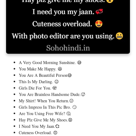
A Very Good Morning Sunshine. 😅
You Make Me Happy. 😆
You Are A Beautiful Person😅
This Is My Darling. 😉
Girls Die For You. 🫣
You Are Brainless Handsome Dude.🥵
My Shirt! When You Return.😕
Girls Impress In This Pic Bro. 🙄
Are You Using Free Wife? 🤔
Hay Plz Give Me My Shoes.😧
I Need You My Jaan.💞
Cuteness Overload. 😍