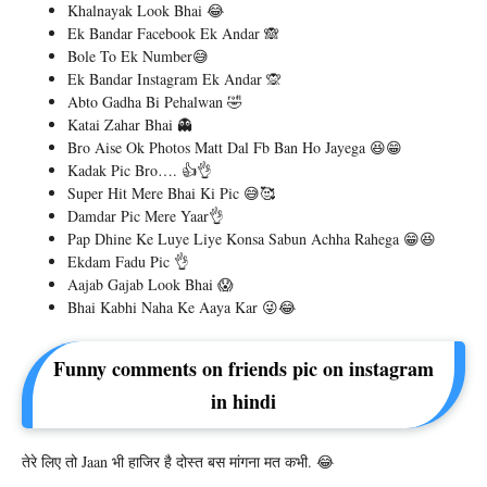
Khalnayak Look Bhai 😂
Ek Bandar Facebook Ek Andar 🙈
Bole To Ek Number😅
Ek Bandar Instagram Ek Andar 🙊
Abto Gadha Bi Pehalwan 🤣
Katai Zahar Bhai 👻
Bro Aise Ok Photos Matt Dal Fb Ban Ho Jayega 😆😁
Kadak Pic Bro…. 👍👌
Super Hit Mere Bhai Ki Pic 😅🥰
Damdar Pic Mere Yaar👌
Pap Dhine Ke Luye Liye Konsa Sabun Achha Rahega 😁😆
Ekdam Fadu Pic 👌
Aajab Gajab Look Bhai 😱
Bhai Kabhi Naha Ke Aaya Kar 😜😂
Funny comments on friends pic on instagram
in hindi
तेरे लिए तो Jaan भी हाजिर है दोस्त बस मांगना मत कभी. 😂