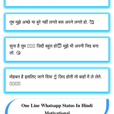
तुम मुझे अच्छे या बुरे नहीं लगते बस अपने लगते हो. 🥰
सुना है तुम 👰🏻‍♀️ ज़िद्दी बहुत हो😇 मुझे भी अपनी जिद्द बना
लो. 😘
मोहबत है इसलिए जाने दिया ☝️ ज़िद होती तो बाहों में ले लेते.
👩‍❤️‍💋‍👨
One Line Whatsapp Status In Hindi
Motivational