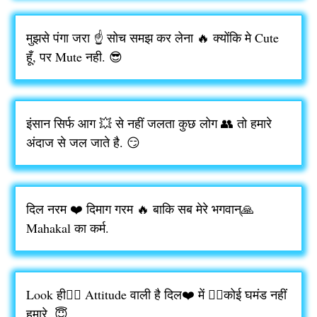
मुझसे पंगा जरा ☝️ सोच समझ कर लेना 🔥 क्योंकि मे Cute
हूँ, पर Mute नही. 😎
इंसान सिर्फ आग 💥 से नहीं जलता कुछ लोग 👥 तो हमारे
अंदाज से जल जाते है. 😏
दिल नरम ❤️ दिमाग गरम 🔥 बाकि सब मेरे भगवान्🙏
Mahakal का कर्म.
Look ही👉🏻 Attitude वाली है दिल❤️ में 👉🏻कोई घमंड नहीं
हमारे. 😇