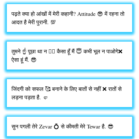
पढ़ते क्या हो आंखों में मेरी कहानी? Attitude 😎 में रहना तो
आदत है मेरी पुरानी. 💯
तुमने ☝️ पूछा था न 👉🏻 कैसा हूँ मैं 😇 कभी भूल न पाओगे❌
ऐसा हूं मैं. 😎
जिंदगी को सफल 🥰 बनाने के लिए बातों से नहीं ❌ रातों से
लड़ना पड़ता है. 🤛
सुन पगली तेरे Zevar 💍 से कीमती मेरे Tewar है. 😎