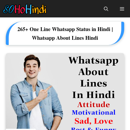
Skip
Me
To
Content
265+ One Line Whatsapp Status in Hindi |
Whatsapp About Lines Hindi