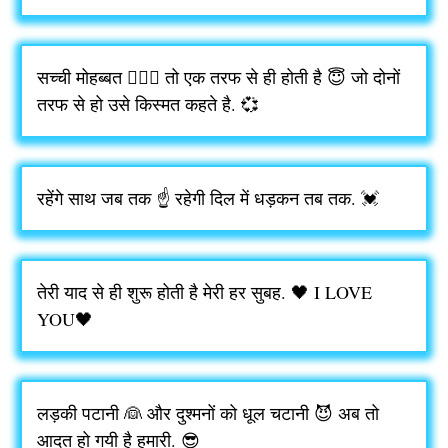
सच्ची मोहब्बत 👩‍❤️‍👨 तो एक तरफ से ही होती है 😇 जो दोनों
तरफ से हो उसे किस्मत कहते है. 💞
रहेंगे साथ जब तक ☝️ रहेगी दिल में धड़कन तब तक. 💓
तेरी याद से ही शुरू होती है मेरी हर सुबह. 🖤 I LOVE
YOU🖤
लड़की पटानी 👰 और दुश्मनों को धूल चटानी 😈 अब तो
आदत हो गयी है हमारी. 😎