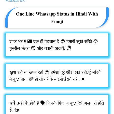
Whatsapp Bio
One Line Whatsapp Status in Hindi With
Emoji
शहर भर में 🌃 एक ही पहचान है 😎 हमारी सुर्ख आँखे 😍
गुस्सैल चेहरा 😈 और नवाबी अदायेँ. 😇
खुश रहो या खफा रहो 😎 हमेशा दूर और दफा रहो.☝️जींदगी
मे कुछ पाना 💯 हो तो तरीके बदलो ईरादे नही. ❌
चर्चे उन्हीं के होते है 🗣️ जिनके मिजाज कुछ 😌 अलग से होते
है. 😎