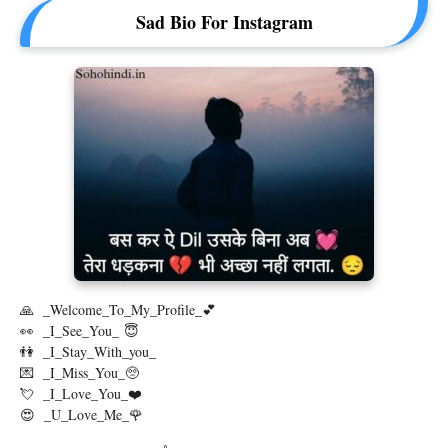
Sad Bio For Instagram
🙏 _Welcome_To_My_Profile_💕
👀 _I_See_You_ 😇
👫 _I_Stay_With_you_
💌 _I_Miss_You_🥺
💘 _I_Love_You_❤️
😍 _U_Love_Me_🌹