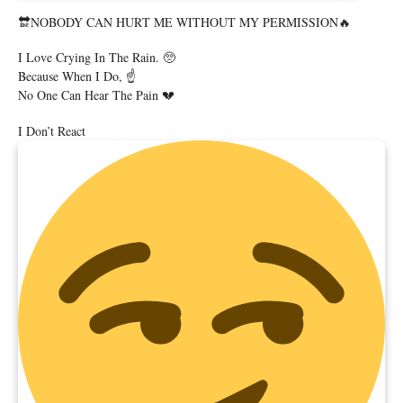
🔛NOBODY CAN HURT ME WITHOUT MY PERMISSION🔥
I Love Crying In The Rain. 🥺
Because When I Do, ☝️
No One Can Hear The Pain 💔
I Don’t React