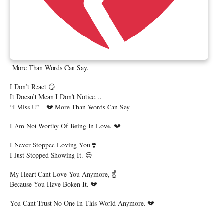
More Than Words Can Say.
I Don’t React 😏
It Doesn’t Mean I Don’t Notice…
“I Miss U”…💔 More Than Words Can Say.
I Am Not Worthy Of Being In Love. 💔
I Never Stopped Loving You ❣️
I Just Stopped Showing It. 😔
My Heart Cant Love You Anymore, ☝️
Because You Have Boken It. 💔
You Cant Trust No One In This World Anymore. 💔