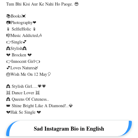
Tum Bhi Kisi Aur Ke Nahi Ho Paoge. 😎
📚Books💓
📷Photography❤
📱 SelfieHolic 📱
🎼Music Addicted🎶
👉Single💕
👸Stylish👸
💔 Brocken 💔
👉Innocent Girl👈
💕Loves Nature🌿
🎂Wish Me On 12 May🎈
👸 Stylish Girl….💗💗
👯 Dance Lover 👯
👸 Queens Of Cuteness..
👑 Shine Bright Like A Diamond!..💎
💔Hak Se Single 💔
Sad Instagram Bio in English