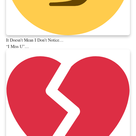
It Doesn’t Mean I Don’t Notice…
“I Miss U”…