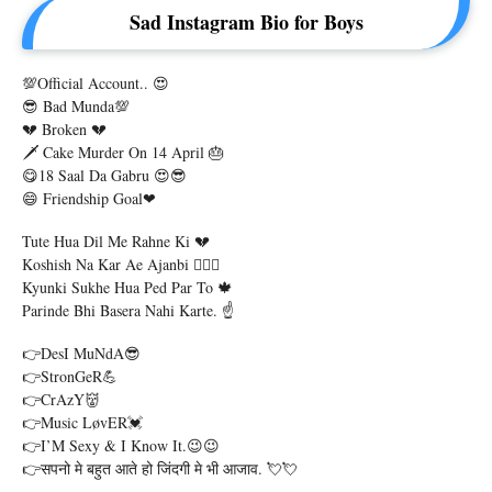
Sad Instagram Bio for Boys
💯Official Account.. 😍
😎 Bad Munda💯
💔 Broken 💔
🗡 Cake Murder On 14 April 🎂
😋18 Saal Da Gabru 😍😎
😄 Friendship Goal❤
Tute Hua Dil Me Rahne Ki 💔
Koshish Na Kar Ae Ajanbi 👩‍❤️‍👨
Kyunki Sukhe Hua Ped Par To 🍁
Parinde Bhi Basera Nahi Karte. ☝️
👉DesI MuNdA😎
👉StronGeR💪
👉CrAzY👹
👉Music LøvER💓
👉I’M Sexy & I Know It.😉😉
👉सपनो मे बहुत आते हो जिंदगी मे भी आजाव. 💘💘