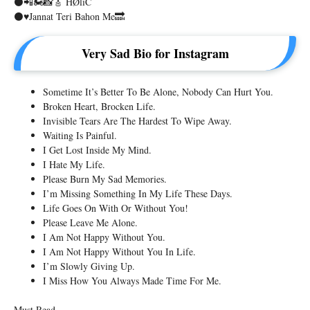
⚫📲🏍📸🎸 HØlîC
⚫♥️jannat Teri Bahon Me🔜
Very Sad Bio for Instagram
Sometime It’s Better To Be Alone, Nobody Can Hurt You.
Broken Heart, Brocken Life.
Invisible Tears Are The Hardest To Wipe Away.
Waiting Is Painful.
I Get Lost Inside My Mind.
I Hate My Life.
Please Burn My Sad Memories.
I’m Missing Something In My Life These Days.
Life Goes On With Or Without You!
Please Leave Me Alone.
I Am Not Happy Without You.
I Am Not Happy Without You In Life.
I’m Slowly Giving Up.
I Miss How You Always Made Time For Me.
Must Read