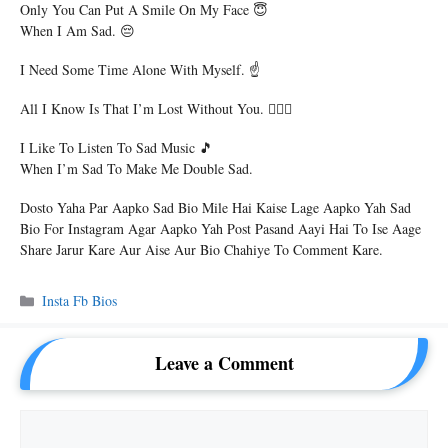
Only You Can Put A Smile On My Face 😇
When I Am Sad. 😔
I Need Some Time Alone With Myself. ☝️
All I Know Is That I’m Lost Without You. 👩‍❤️‍👨
I Like To Listen To Sad Music 🎵
When I’m Sad To Make Me Double Sad.
Dosto Yaha Par Aapko Sad Bio Mile Hai Kaise Lage Aapko Yah Sad
Bio For Instagram Agar Aapko Yah Post Pasand Aayi Hai To Ise Aage
Share Jarur Kare Aur Aise Aur Bio Chahiye To Comment Kare.
Categories
Insta Fb Bios
Leave a Comment
Comment