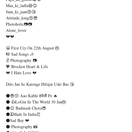
Maa_ki_ladla😄😊
Jaan_ki_jaan😍😘
Attitude_king😍😎
Photoholic📷📷
Alone_lover
💔💔
😬 First Cry On 22th August 🎂
🎼 Sad Songs 🎶
✌️ Photography 📷
💖 Brocken Heart & Life
💔 I Hate Love 💔
Dilo Jan Se Karenge Hifajat Uski Bas 😘
⚫😎😙 Aao Kabhi हवेली Pe 🔥
⚫ 👍LoGin In The World 30 Jan🎂
⚫😉 Badmash Chora😎
⚫⏳made In India⏰
⚫Sad Boy 💔
⚫ Photography 📸