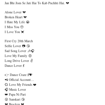
Jan Bhi Jism Se Jati Hai To Kab Puchhti Hai. 💔
Alone Lover 💔
Broken Heart 💔
I Hate My Life 😭
I Miss You 🥺
I Love You 💓
First Cry 20th March
Selfie Lover 📷 😘
Sad Song Lover 🎶🎧
Love My Family 😍
Long Drive Lover ✌
Dance Lover 💃
👉 Dance Craze 💃💝
📲 Official Account…
💞 Love My Friends ❤️
🎧 Music Lover
👑 Papa Ni Pari
😜 Sanskari 😘
💔 Brocken 💔