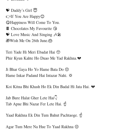
💝 Daddy’s Girl 😇
👉If You Are Happy😊
😋Happiness Will Come To You.
🍫 Chocolates My Favourite 😘
💝 Love Music And Singing 🎶🎤
🎁Wish Me On 26th June.🎂
Teri Yade Hi Meri Ebadat Hai 🥺
Phir Kyun Kahte Ho Duao Me Yad Rakhna.💔
Ji Bhar Gaya Ho Yo Hame Bata Do 😔
Hame Inkar Padand Hai Intazar Nahi. 💢
Koi Kitna Bhi Khash Ho Ek Din Badal Hi Jata Hai. 💔
Jab Bure Halat Gher Lete Hai👇
Tab Apne Bhi Nazar Fer Lete Hai. ☝️
Yaad Rakhna Ek Din Tum Bahut Pachtaoge. ☝️
Agar Tum Mere Na Hue To Yaad Rakhna 😔