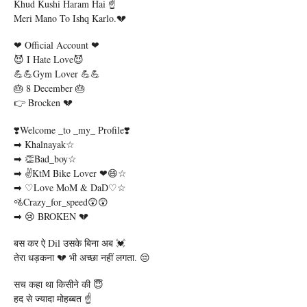
Khud Kushi Haram Hai ☝️
Meri Mano To Ishq Karlo.💔
❤ Official Account ❤
😈 I Hate Love😈
💪💪Gym Lover 💪💪
🎂 8 December 🎂
👉 Brocken 💔
❣️welcome _to _my_ Profile❣️
➡ Khalnayak☆
➡ 👏bad_boy☆
➡ ✌KtM Bike Lover ❤😄☆
➡ ♡Love MoM & DaD♡☆
🚵crazy_for_speed😲😲
➡ 😢 BROKEN 💔
बस कर ऐ Dil उसके बिना अब 💓
तेरा धड़कना 💔 भी अच्छा नहीं लगता. 😔
सच कहा था किसीने की 😇
हद से ज्यादा मोहब्बत ☝️