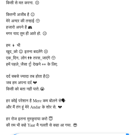
किसी से मत करना. 😔
कितनी अजीब है 😐
मेरे अन्दर की तन्हाई 🥺
हजारो अपने है 👥
मगर याद तुम ही आते हो. 😥
हम‬ 👦 भी ‪
खुद_को‬ 😌 इतना ‎बदलेंगे‬ 😒
‪एक_दिन‬, लोग‬ 👫 ‎तरस_जाएंगे‬ 🥺
हमें पहले_जैसा‬ ☝ ‪देखने‬ 👀 के ‪लिए‬.
दर्द सबसे ज्यादा तब होता है😔
जब हम अपना दर्द 💔
किसी को बता नही पाते.😭
हर कोई परेशान है Mere कम बोलने से🗣️
और मैं तंग हूं मेरे Andar के शोर से. 💔
हर रोज इतना मुस्कुराया करो 😇
की ग़म भी कहे Yaar मै गलती से कहा आ गया. 😎