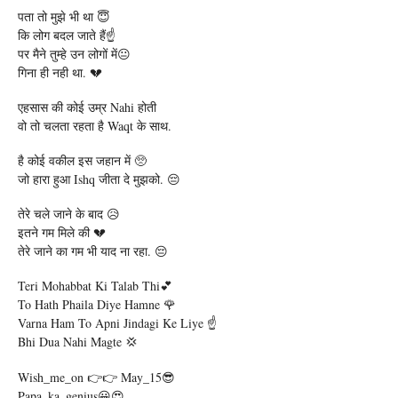
पता तो मुझे भी था 😇
कि लोग बदल जाते हैं☝️
पर मैने तुम्हे उन लोगों में😐
गिना ही नही था. 💔
एहसास की कोई उम्र Nahi होती
वो तो चलता रहता है Waqt के साथ.
है कोई वकील इस जहान में 🥺
जो हारा हुआ Ishq जीता दे मुझको. 😔
तेरे चले जाने के बाद 😥
इतने गम मिले की 💔
तेरे जाने का गम भी याद ना रहा. 😔
Teri Mohabbat Ki Talab Thi💕
To Hath Phaila Diye Hamne 🌹
Varna Ham To Apni Jindagi Ke Liye ☝️
Bhi Dua Nahi Magte 💢
Wish_me_on 👉👉 May_15😎
Papa_ka_genius😀😍