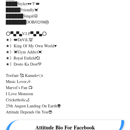
████Styler🕶️👔👑
█████Friendly💓
██████Singal😜
███████DOB/02/08🎂
⭕▀▄▀▄V.I.P▀▄▀▄⭕
★》👑DeViL👿
★》King Of My Own World♥️
★》💓Gym Addict💓
★》Royal Enfield💞
★》Dosto Ka Dost💚
Toofani 🥰 Kanudo👈
Music Lover🎶
Marvel’s Fan 📺
I Love Monsoon
Cricketholic🏏
25th August Landing On Earth🌍
Attitude Depends On You😎
Attitude Bio For Facebook