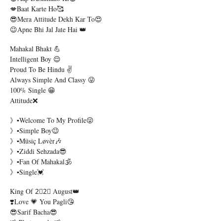
💋Baat Karte Ho🥰
😎Mera Attitude Dekh Kar To😍
😉Apne Bhi Jal Jate Hai 👑
Mahakal Bhakt 💪
Intelligent Boy 😌
Proud To Be Hindu ✌
Always Simple And Classy 😜
100% Single 😁
Attitude❌
》▪Welcome To My Profile😜
》▪Simple Boy😉
》▪Müsiç Løvèr🎶
》▪Ziddi Sehzada😎
》▪Fan Of Mahakal🕉️
》▪Single💓
King Of 2⃣2⃣ August👑
❣️Love 💗 You Pagli😘
😎Sarif Bacha😎