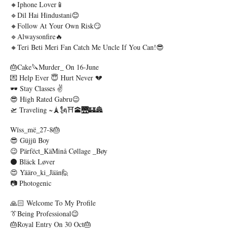
🔸Iphone Lover📱
🔹Dil Hai Hindustani😊
🔸Follow At Your Own Risk😏
🔹Alwaysonfire🔥
🔸Teri Beti Meri Fan Catch Me Uncle If You Can!😎
🎂cake🔪murder_ On 16-June
💌 Help Ever 😇 Hurt Never 💔
🕶️ Stay Classes ✌️
😎 High Rated Gabru😉
🛫 Traveling ~🗼🗽⛩️🕋🌉🏰🏯
Wīss_më_27-8🎂
😎 Güjjū Boy
😉 Pärfëct_KäMinå Cøllage _Bøy
⚫ Bläck Løver
😍 Yääro_ki_Jään🙋
📷 Photogenic
🙏🏻 Welcome To My Profile
👔Being Professional😉
🎂Royal Entry On 30 Oct🎂