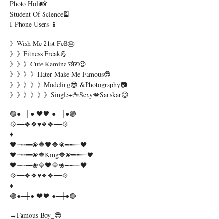
Photo Holi📸
Student Of Science🎴
I-Phone Users 📱
》Wish Me 21st FeB🎂
》》Fitness Freak💪
》》》Cute Kamina छाेरा😉
》》》》Hater Make Me Famous😎
》》》》》Modeling😎 &Photography📷
》》》》》》Single+🖕Sexy💋Sanskar😉
🟣●─┼● 🖤🖤 ●─┼●🟣
💠━━❖❖♥❖❖━━💠
♦️
🖤┈┉┅━❀🔷🖤🔷❀━┅┉┈🖤
🖤┈┉┅━❀🔷King🔷❀━┅┉┈🖤
🖤┈┉┅━❀🔷🖤🔷❀━┅┉┈🖤
💠━━❖❖♥❖❖━━💠
♦️
🟣●─┼● 🖤🖤 ●─┼●🟣
↔famous Boy_😎