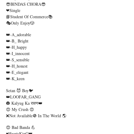
😎BINDAS CHORA😎
❤Single
📘Student Of Commerce📚
🎭Only Enjoy🎲
👑-A_adorable
👑-B_ Bright
👑-H_happy
👑-I_innocent
👑-S_sensible
👑-H_honest
👑-E_elegant
👑-K_keen
Setan 😈 Boy🐦
👑LOOFAR_GANG
🎃 Kalyug Ka रावण👑
😍 My Crush 😍
❌Not Available🚫 In The World 🌎
😍 Bad Banda 💪
♥️HeartsKinG👑