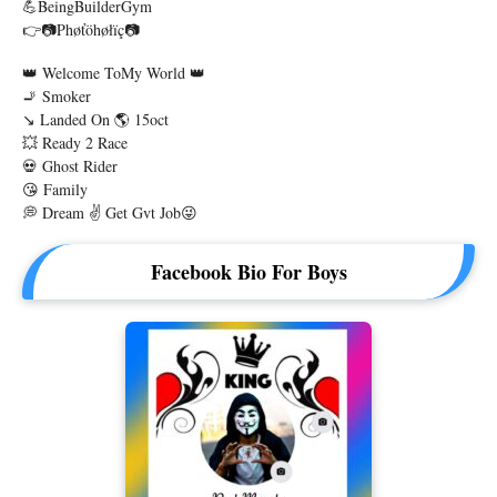
💪beingBuilderGym
👉📷Phøťöhøłïç📷
👑 Welcome ToMy World 👑
🚬 Smoker
↘ Landed On 🌎 15oct
💥 Ready 2 Race
💀 Ghost Rider
😘 Family
💭 Dream ✌ Get Gvt Job😜
Facebook Bio For Boys