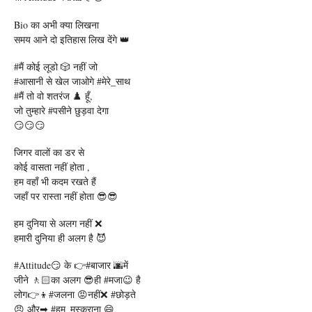
Bio का अभी क्या लिखना
समय आने दो इतिहास लिख देंगे 👑
#मैं कोई लूडो 🎲 नहीं जो
#आसानी से खेल जाओगे #मेरे_साथ
#मैं तो वो शतरंज ♟️ हूँ,
जो तुम्हारे #पसीने छुड़वा देगा
😏😏😏
जिगर वालों का डर से
कोई वासता नहीं होता ,
हम वहाँ भी कदम रखते हैं
जहाँ पर रास्ता नहीं होता 😎😎
हम दुनिया से अलग नहीं ❌
हमारी दुनिया ही अलग है 😈
#Attitude😏 के 👉#बाजार 🌆में
जीने 🚶🏻का अलग 😎ही #मजा😉 है
लोग👉👦#जलना 😡नहीं❌ #छोड़ते
😠 और➡ #हम_मुस्कुराना 😄