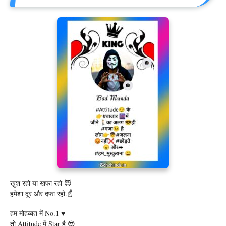
खुश रहो या खफा रहो 😈
हमेशा दूर और दफा रहो.☝️
हम मोहब्बत में No.1 ♥️
तो Attitude में Star है 😎