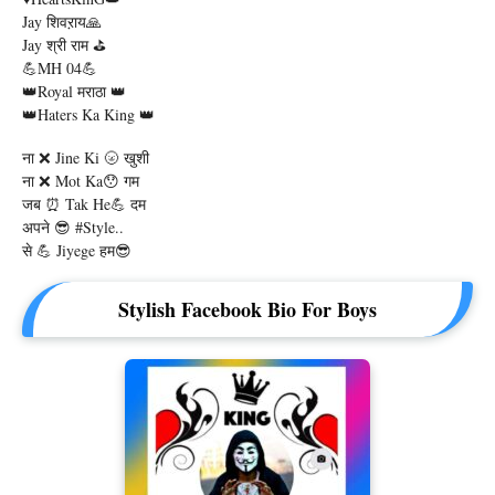
Jay शिवऱाय🙏
Jay श्री राम ⛳
💪MH 04💪
👑Royal मराठा 👑
👑Haters Ka King 👑
ना ❌ Jine Ki 🌝 खुशी
ना ❌ Mot Ka😯 गम
जब ⏰ Tak He💪 दम
अपने 😎 #Style..
से 💪 Jiyege हम😎
Stylish Facebook Bio For Boys