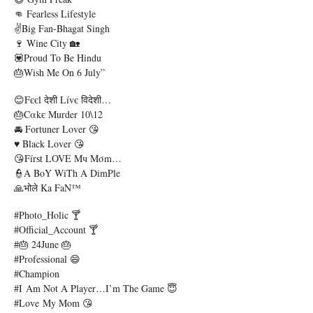
👊 Fearless Lifestyle
✌Big Fan-Bhagat Singh
🍷 Wine City 🏡
💟Proud To Be Hindu
🎂Wish Me On 6 July”
😊fєєl देशी Lívє विदेशी…
🎂cαkє Murder 10\12
🚘 Fortuner Lover 😘
♥ Black Lover 😘
😘fírѕt LOVE Mч Mσm…
👮A BoY WiTh A DimPle
🙏भोले Ka FaN™
#Photo_Holic 🍸
#Official_Account 🍸
#🎂 24June 🎂
#Professional 😄
#Champion
#I Am Not A Player…I’m The Game 😇
#Love My Mom 😘