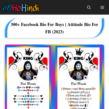
Skip
Me
To
Content
300+ Facebook Bio For Boys | Attitude Bio For
FB (2023)