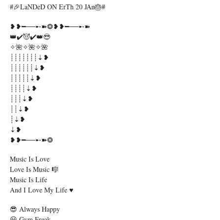
#🎉LaNDeD ON ErTh 20 JAn🎂#
❥❥━──➸➽❂❥❥━──➸➽
👑✔️😈✔️👑😎
✧🌺✧🌺✧🌺
┊┊┊┊┊┊┊⇣❥
┊┊┊┊┊┊⇣❥
┊┊┊┊┊⇣❥
┊┊┊┊⇣❥
┊┊┊⇣❥
┊┊⇣❥
┊⇣❥
⇣❥
❥❥━──➸➽❂
Music Is Love
Love Is Music 🎼
Music Is Life
And I Love My Life ♥
😎 Always Happy
😃 Gym Freak