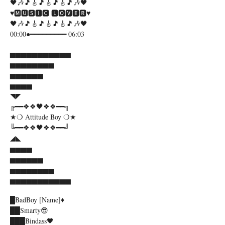
🖤🎶🎵🎸🎵🎸🎵🎸🎵🎶🖤
♥️🅼🆄🆂🅸🅲 🅻🅾🆅🅴🆁♥️
🖤🎶🎵🎸🎵🎸🎵🎸🎵🎶🖤
00:00●━━━━━━━━━ 06:03
▅▅▅▅▅▅▅▅▅▅▅
▅▅▅▅▅▅▅▅
▅▅▅▅▅▅
▅▅▅▅
◥◤
╔━━❖❖🖤❖❖━━╗
★❍ Attitude Boy ❍★
╚━━❖❖🖤❖❖━━╝
◢◣
▅▅▅▅
▅▅▅▅▅▅
▅▅▅▅▅▅▅▅
▅▅▅▅▅▅▅▅▅▅▅
█BadBoy [Name]♦️
██Smarty😎
███Bindass🖤