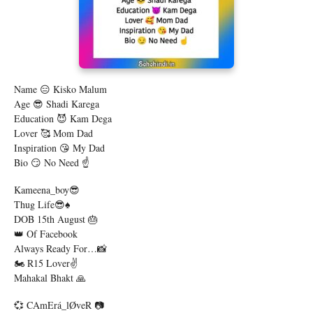
Name 😑 Kisko Malum
Age 😎 Shadi Karega
Education 😈 Kam Dega
Lover 🥰 Mom Dad
Inspiration 😘 My Dad
Bio 😏 No Need ☝️
Kameena_boy😎
Thug Life😎♠️
DOB 15th August 🎂
👑 Of Facebook
Always Ready For…📸
🏍️ R15 Lover✌️
Mahakal Bhakt 🙏
💞 CAmErá_lØveR 📷