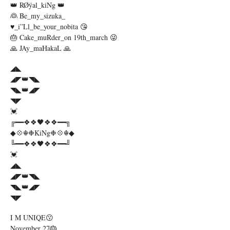
👑 RØÿal_kiNg 👑
👰 Be_my_sizuka_
♥_i”ll_be_your_nobita 😘
🎂 Cake_muRder_on 19th_march 😜
🙏 JAy_maHakaL 🙏
◢◣
◢◤👑◥◣
◥◣👑◢◤
◥◤
💓
╔━━❖❖🖤❖❖━━╗
◆💠☬❉KiNg❉💠☬◆
╚━━❖❖🖤❖❖━━╝
💓
◢◣
◢◤👑◥◣
◥◣👑◢◤
◥◤
I M UNIQE😗
November 27🎂