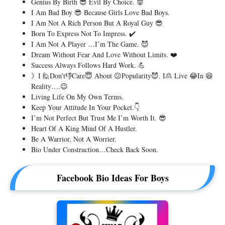
Genius By Birth 😎 Evil By Choice. 👿
I Am Bad Boy 😎 Because Girls Love Bad Boys.
I Am Not A Rich Person But A Royal Guy 😎
Born To Express Not To Impress. ✔️
I Am Not A Player …I’m The Game. 😈
Dream Without Fear And Love Without Limits. ❤️
Success Always Follows Hard Work. 💪
》I 🙋Don’t👎Care😇 About 😕Popularity😈. I🙎 Live 😂In 😆
Reality….😉
Living Life On My Own Terms.
Keep Your Attitude In Your Pocket.👇
I’m Not Perfect But Trust Me I’m Worth It. 😎
Heart Of A King Mind Of A Hustler.
Be A Warrior, Not A Worrier.
Bio Under Construction…check Back Soon.
Facebook Bio Ideas For Boys