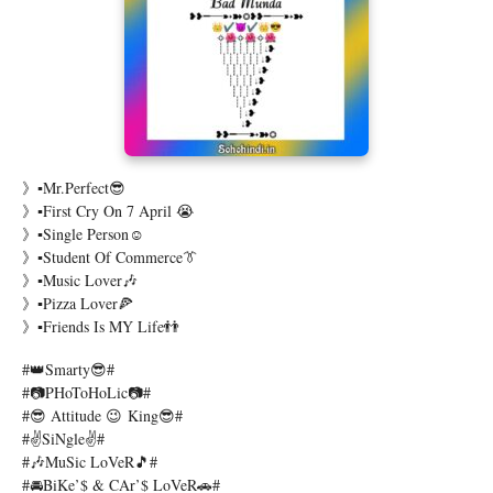
》▪Mr.Perfect😎
》▪First Cry On 7 April 😭
》▪Single Person☺️
》▪Student Of Commerce👔
》▪Music Lover🎶
》▪Pizza Lover🍕
》▪Friends Is MY Life👬
#👑Smarty😎#
#📷PHoToHoLic📷#
#😎 Attitude 😉 King😎#
#✌SiNgle✌#
#🎶MuSic LoVeR🎵#
#🚘BiKe’$ & CAr’$ LoVeR🚗#