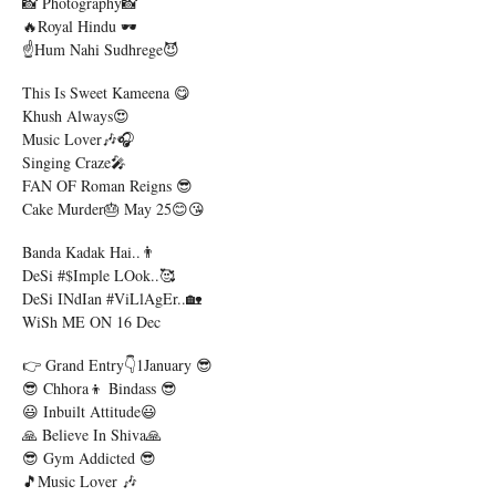
📸 Photography📸
🔥Royal Hindu 🕶️
☝️Hum Nahi Sudhrege😈
This Is Sweet Kameena 😋
Khush Always😍
Music Lover🎶🎧
Singing Craze🎤
FAN OF Roman Reigns 😎
Cake Murder🎂 May 25😊😘
Banda Kadak Hai..👨
DeSi #$imple LOok..🥰
DeSi INdIan #viLlAgEr..🏡
WiSh ME ON 16 Dec
👉 Grand Entry👇1January 😎
😎 Chhora👦 Bindass 😎
😃 Inbuilt Attitude😃
🙏 Believe In Shiva🙏
😎 Gym Addicted 😎
🎵Music Lover 🎶