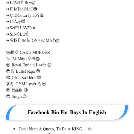
⏩LõVëlŸ Boy😍
⏩PHøTöhØLïĆ📷
⏩ÇhØCöLãTÿ SSoŶ🍫
⏩CrÂzy😈
⏩ŠèlFî LõVêR📳
⏩SĨŃĞĹĔ☝️
⏩ŴĨŚĤ /MĔ/ OŃ / 6/ MÁŶ🎂
🎂🎁🎈 CAKE MURDER
🔪{24 Mây}🎈🎁🎂
😍 Royal Enfield Løvêr 😍
😎💪 Bullet Raja 😘
😎 Girls Ka Hêrø 😎
🏋💪 GYM Løvêr 💪😍
😍 Pàñdît 😘
😎 Single😊
Facebook Bio For Boys In English
Don’t Need A Queen, To Be A KING…!🖕