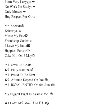
I Am Very Lazyyy: ❤
No Work No Study: ❤
Only Mozzz: ❤
Hug Respect For Girls
Mr. Kheladi😎
Kshatriya ⚔️
Music My Fav🎧
Friendship Goals👈
I Love My India🌃
Happiest Person🙂
Cake Kill On 8 May🎂
✦》OWN RULS👑
☯》Fully Kamina👿
✦》Proud To Be Me❣️
☯》Attitude Depend On You😎
✦》ROYAL ENTRY On 6th June 🎂
My Biggest Fight Is Against Me. 😎
⏩I LòVè MŸ Môm Âñđ ĎÄĐ️😘