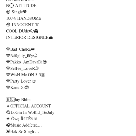
N⭕ ATTITUDE
😎 Single💖
100% HANDSOME
😳 INNOCENT 👔
COOL DUde👓👻
INTERIOR DESIGNER💼
💙Bad_ChøRä👑
💙Näüghty_ßöy😉
💙Pakko_AmDavaDi😎
💙SelFie_LoveR🤳
💙WisH Me ON 5-5🎂
💙Party Lover 🍺
💙KanuDo😎
🇪🇺Jay Bhim
🔸OFFICIAL ACCOUNT
😋LoGin In WoRld_16/July
☣ Ôwņ ŘúĽÊś ☠
🎧Muѕíc Addíctєd…
💓Hak Sє Sínglє…