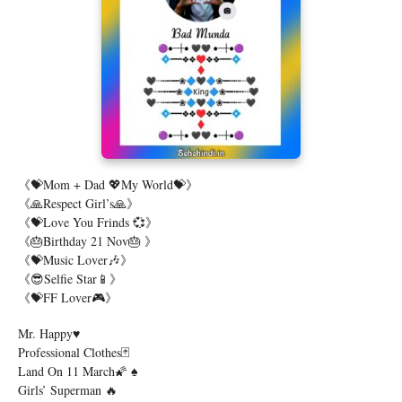
《💝Mom + Dad 💖my World💝》
《🙏Respect Girl’s🙏》
《💝love You Frinds 💞》
《🎂Birthday 21 Nov🎂 》
《💝Music Lover🎶》
《😎Selfie Star📱》
《💝FF Lover🎮》
Mr. Happy♥
Professional Clothes🃏
Land On 11 March🌠 ♠
Girls’ Superman 🔥