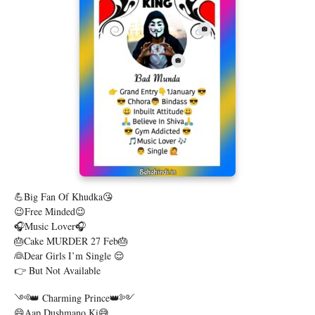
💪Big Fan Of Khudka😘
😉Free Minded😉
🎧Music Lover🎧
🎂Cake MURDER 27 Feb🎂
👰Dear Girls I’m Single 😌
👉 But Not Available
༺👑 Charming Prince👑༻
😄Aap Dushmano Ki😅