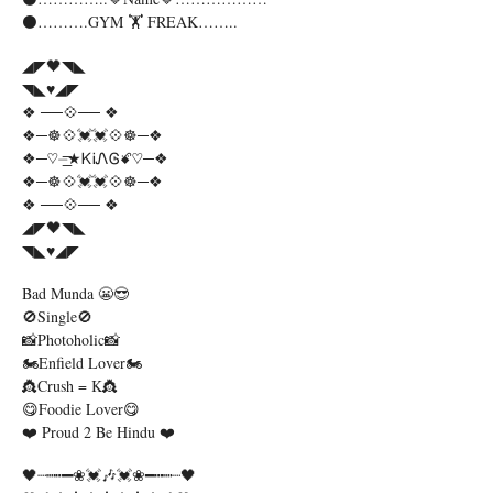
⚫️……….GYM 🏋️ FREAK……..
◢◤🖤◥◣
◥◣♥️◢◤
❖ ──💠── ❖
❖─☸💠💓💓💠☸─❖
❖─♡️⏤͟͟͞͞★ᏦᎥᏁᎶꗄ♡️─❖
❖─☸💠💓💓💠☸─❖
❖ ──💠── ❖
◢◤🖤◥◣
◥◣♥️◢◤
Bad Munda 😬😎
🚫Single🚫
📸Photoholic📸
🏍Enfield Lover🏍
👸Crush = K👸
😋foodie Lover😋
❤️ Proud 2 Be Hindu ❤️
🖤┈┉┅━❀💓🎶💓❀━┅┉┈🖤