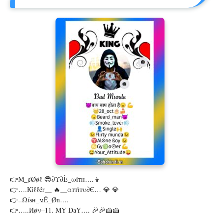
👉м_¢Øøℓ 😎∂υ∂È_ωíтн….👦
👉….кîℓℓér__ 🔥__αттìтυ∂є… 💎 💎
👉..ωíѕн_мÉ_Øn….
👉…..иøν–11. MY DaY…. 🎉🎉🍰🍰