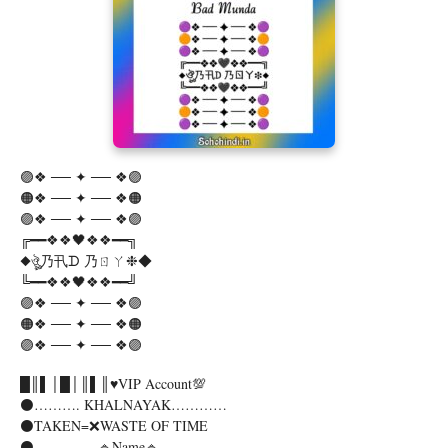
🟣❖ ── ✦ ── ❖🟣
🟠❖ ── ✦ ── ❖🟠
🟣❖ ── ✦ ── ❖🟣
╔━━❖❖🖤❖❖━━╗
◆ঔৣ乃卂ᗪ 乃ㄖㄚ❉◆
╚━━❖❖🖤❖❖━━╝
🟣❖ ── ✦ ── ❖🟣
🟠❖ ── ✦ ── ❖🟠
🟣❖ ── ✦ ── ❖🟣
█║▌│█│║▌║♥️VIP Account💯
⚫️………. KHALNAYAK…………
⚫️TAKEN=❌WASTE OF TIME
⚫️…………..🔹Name🔹………………